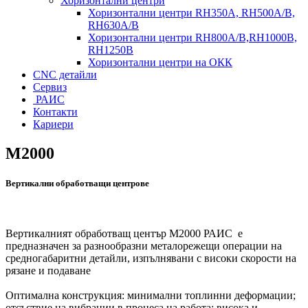
Хоризонтални центри
Хоризонтални центри RH350A, RH500A/B,
RH630A/В
Хоризонтални центри RH800A/B,RH1000B,
RH1250B
Хоризонтални центри на ОКК
CNC детайли
Сервиз
РАИС
Контакти
Кариери
M2000
Вертикални обработващи центрове
Вертикалният обработващ център М2000 РАИС е
предназначен за разнообразни металорежещи операции на
средногабаритни детайли, изпълнявани с високи скорости на
рязане и подаване
Оптимална конструкция: минимални топлинни деформации;
отсъствие на вибрации в процеса на работа; висока и