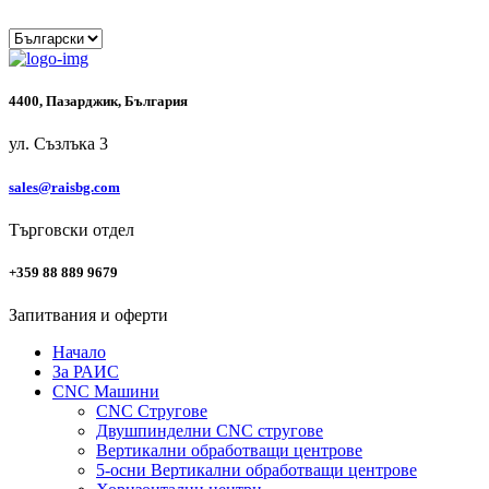
4400, Пазарджик, България
ул. Съзлъка 3
sales@raisbg.com
Търговски отдел
+359 88 889 9679
Запитвания и оферти
Начало
За РАИС
CNC Машини
CNC Стругове
Двушпинделни CNC стругове
Вертикални обработващи центрове
5-осни Вертикални обработващи центрове