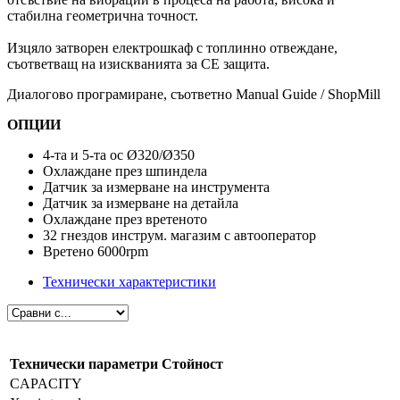
стабилна геометрична точност.
Изцяло затворен електрошкаф с топлинно отвеждане,
съответващ на изискванията за СЕ защита.
Диалогово програмиране, съответно Manual Guide / ShopMill
ОПЦИИ
4-та и 5-та ос Ø320/Ø350
Охлаждане през шпиндела
Датчик за измерване на инструмента
Датчик за измерване на детайла
Охлаждане през вретеното
32 гнездов инструм. магазим с автооператор
Вретено 6000rpm
Технически характеристики
Технически параметри
Стойност
CAPACITY